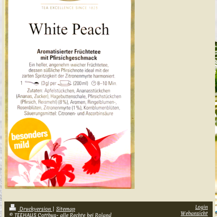
Login
Druckversion
|
Sitemap
Webansicht
© TEEHAUS Cottbus- alle Rechte bei Roland