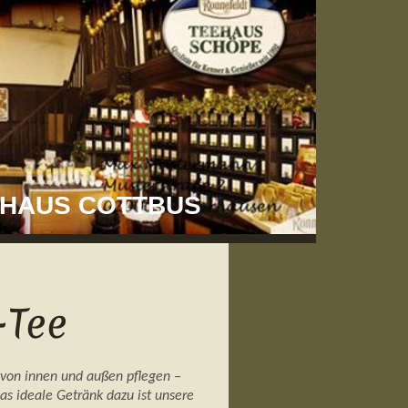
EEHAUS COTTBUS
-Tee
 von innen und außen pflegen –
as ideale Getränk dazu ist unsere