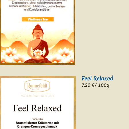
Feel Relaxed
7,2
0 €/ 100g