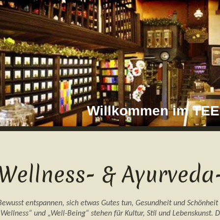
Willkommen im T
Wellness- & Ayurveda
Bewusst entspannen, sich etwas Gutes tun, Gesundheit und Schönheit
„Wellness“ und „Well-Being“ stehen für Kultur, Stil und Lebenskunst. D