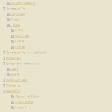
Kontakt & Anfahrt
Schwarzer Tee
Darjeeling
Assam
Ceylon
AaW I
Neue Seite
AaW II
AaW III
Schwarzer Tee - aromatisiert
Grüner Tee
Grüner Tee - aromatisiert
Earl I
Earl II
Besonders mild
Früchtetee
Kräutertee
INgwer auf Krütern
Ingwer it Pep
Ingwer Zitro