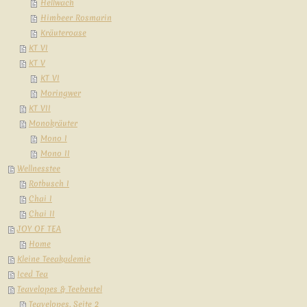
Hellwach
Himbeer Rosmarin
Kräuteroase
KT VI
KT V
KT VI
Moringwer
KT VII
Monokräuter
Mono I
Mono II
Wellnesstee
Rotbusch I
Chai I
Chai II
JOY OF TEA
Home
Kleine Teeakademie
Iced Tea
Teavelopes & Teebeutel
Teavelopes, Seite 2