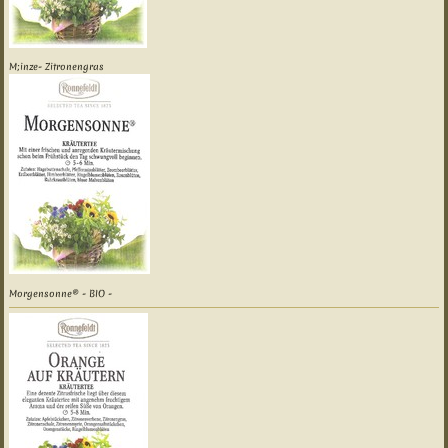
M;inze- Zitronengras
Morgensonne® - BIO -