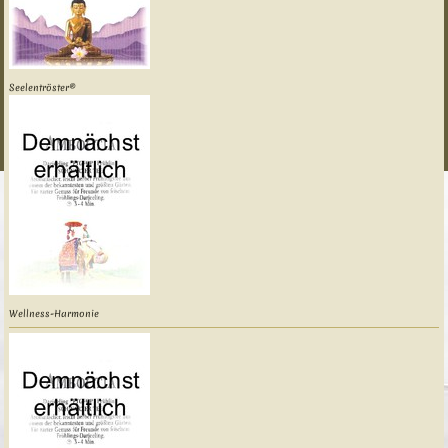
Seelentröster®
Wellness-Harmonie