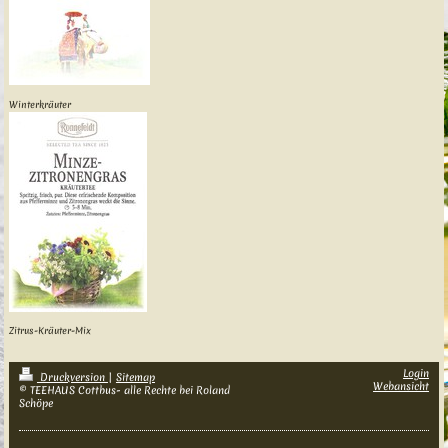
Winterkräuter
Zitrus-Kräuter-Mix
Login
Druckversion
|
Sitemap
Webansicht
© TEEHAUS Cottbus- alle Rechte bei Roland
Schöpe