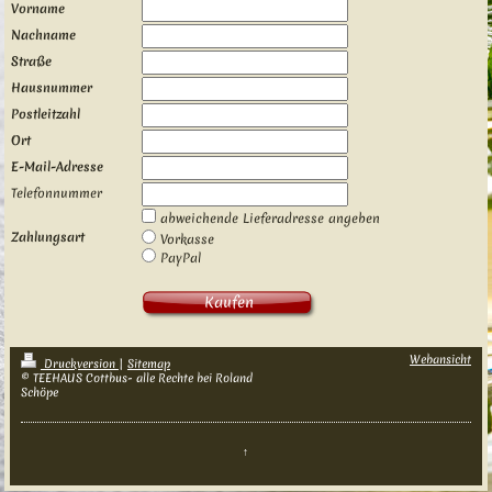
Vorname
Nachname
Straße
Hausnummer
Postleitzahl
Ort
E-Mail-Adresse
Telefonnummer
abweichende Lieferadresse angeben
Zahlungsart
Vorkasse
PayPal
Kaufen
Webansicht
Druckversion
|
Sitemap
© TEEHAUS Cottbus- alle Rechte bei Roland
Schöpe
↑