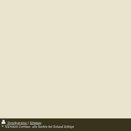
Druckversion
|
Sitemap
© TEEHAUS Cottbus- alle Rechte bei Roland Schöpe